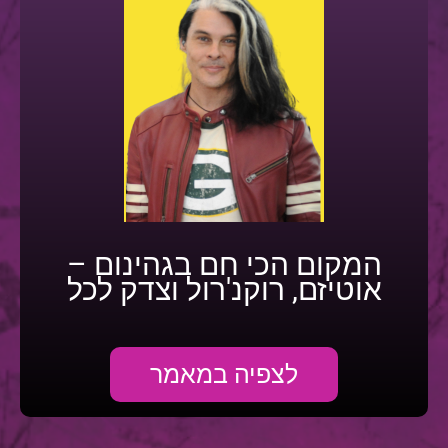
המקום הכי חם בגהינום –
אוטיזם, רוקנ'רול וצדק לכל
לצפיה במאמר